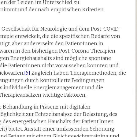
hen der Leiden im Unterschied zu
nimmt und der nach empirischen Kriterien
en Gesellschaft für Neurologie und dem Post-COVID-
pie entwickelt, die die spezifischen Bedarfe von
igt, aber andererseits den Patient:Innen in
waren in den bisherigen Post-Corona-Therapien
igten Energiehaushalts sind mögliche spontane
die Patient:Innen nicht voraussehen konnten und
ückwarfen.
[5]
Zugleich haben Therapiemethoden, die
engungen durch kontrollierte Bedingungen
as individuelle Energiemanagement und die
herapieansätzen wichtige Faktoren.
e Behandlung in Präsenz mit digitalen
glichkeit zur Echtzeitanalyse der Belastung, des
des energetischen Haushalts der Patient:Innen
it) bietet. Anstatt einer umfassenden Schonung
d Fatigue mit einem Gleichgewichtstraining und