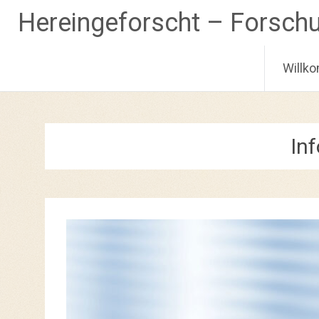
Hereingeforscht – Forsch
Willk
Zum
Inhalt
springen
In