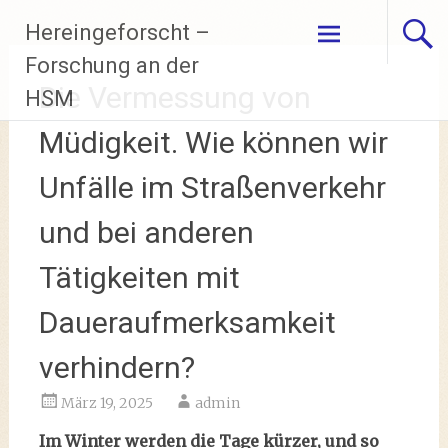
Zum
Hereingeforscht –
Inhalt
springen
Forschung an der
Die Vermessung von
HSM
Müdigkeit. Wie können wir
Unfälle im Straßenverkehr
und bei anderen
Tätigkeiten mit
Daueraufmerksamkeit
verhindern?
März 19, 2025
admin
Im Winter werden die Tage kürzer, und so