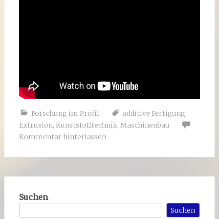
Forschung im Profil
additive Fertigung
,
Extrusion
,
Kunststofftechnik
,
Maschinenbau
Kommentar hinterlassen
Suchen
Suchen