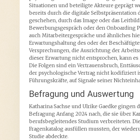
Situationen und beteiligte Akteure geprägt w
bereits durch die digitale Selbstpräsentatio
geschehen, durch das Image oder das Leitbi
Bewerbungsgespräch oder den Onboarding Pro
auch Mitarbeitergespräche und ähnliches hier
Erwartungshaltung des oder der Beschäftigte
Versprechungen, die Ausrichtung der Arbeitss
dieser Erwartung nicht entsprochen, kann e
Die Folgen sind ein Vertrauensbruch, Enttäu
der psychologische Vertrag nicht kodifiziert i
Führungskräfte, auf Signale seiner Nichteinha
Befragung und Auswertung
Katharina Sachse und Ulrike Gaedke gingen d
Befragung Anfang 2024 nach, die sie über Ka
berufsbegleitendes Studium verbreiteten. Die
Fragenkatalog ausfüllen mussten, der wiede
Studie abdeckte.