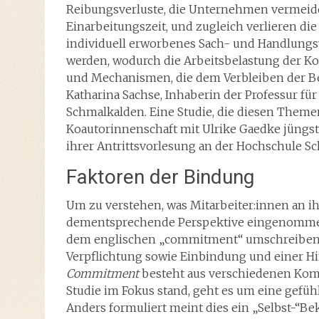
Reibungsverluste, die Unternehmen vermeide
Einarbeitungszeit, und zugleich verlieren d
individuell erworbenes Sach- und Handlungs
werden, wodurch die Arbeitsbelastung der Ko
und Mechanismen, die dem Verbleiben der Bes
Katharina Sachse, Inhaberin der Professur fü
Schmalkalden. Eine Studie, die diesen Theme
Koautorinnenschaft mit Ulrike Gaedke jüngst e
ihrer Antrittsvorlesung an der Hochschule S
Faktoren der Bindung
Um zu verstehen, was Mitarbeiter:innen an ih
dementsprechende Perspektive eingenommen w
dem englischen „commitment“ umschreiben, 
Verpflichtung sowie Einbindung und einer 
Commitment
besteht aus verschiedenen Ko
Studie im Fokus stand, geht es um eine gefü
Anders formuliert meint dies ein „Selbst-“Be