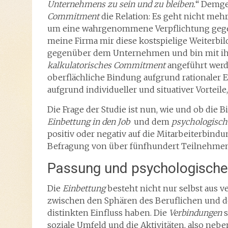
Unternehmens zu sein und zu bleiben.
“ Demge
Commitment
die Relation: Es geht nicht me
um eine wahrgenommene Verpflichtung gege
meine Firma mir diese kostspielige Weiterbil
gegenüber dem Unternehmen und bin mit ihm
kalkulatorisches Commitment
angeführt werde
oberflächliche Bindung aufgrund rationaler 
aufgrund individueller und situativer Vortei
Die Frage der Studie ist nun, wie und ob die
Einbettung in den Job
und dem
psychologisch
positiv oder negativ auf die Mitarbeiterbind
Befragung von über fünfhundert Teilnehm
Passung und psychologische
Die
Einbettung
besteht nicht nur selbst aus 
zwischen den Sphären des Beruflichen und de
distinkten Einfluss haben. Die
Verbindungen
s
soziale Umfeld und die Aktivitäten, also neb