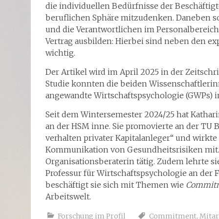
die individuellen Bedürfnisse der Beschäftig
beruflichen Sphäre mitzudenken. Daneben so
und die Verantwortlichen im Personalbereich
Vertrag ausbilden: Hierbei sind neben den ex
wichtig.
Der Artikel wird im April 2025 in der Zeitschr
Studie konnten die beiden Wissenschaftlerinn
angewandte Wirtschaftspsychologie (GWPs) i
Seit dem Wintersemester 2024/25 hat Katharin
an der HSM inne. Sie promovierte an der T
verhalten privater Kapitalanleger“ und wirkt
Kommunikation von Gesundheitsrisiken mit. 
Organisationsberaterin tätig. Zudem lehrte s
Professur für Wirtschaftspsychologie an der 
beschäftigt sie sich mit Themen wie
Commit
Arbeitswelt.
Forschung im Profil
Commitment
,
Mitar