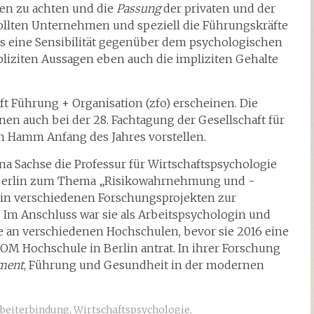
ten zu achten und die
Passung
der privaten und der
llten Unternehmen und speziell die Führungskräfte
s eine Sensibilität gegenüber dem psychologischen
pliziten Aussagen eben auch die impliziten Gehalte
ift Führung + Organisation (zfo) erscheinen. Die
en auch bei der 28. Fachtagung der Gesellschaft für
n Hamm Anfang des Jahres vorstellen.
a Sachse die Professur für Wirtschaftspsychologie
U Berlin zum Thema „Risikowahrnehmung und -
e in verschiedenen Forschungsprojekten zur
Im Anschluss war sie als Arbeitspsychologin und
ie an verschiedenen Hochschulen, bevor sie 2016 eine
FOM Hochschule in Berlin antrat. In ihrer Forschung
ment
, Führung und Gesundheit in der modernen
beiterbindung
,
Wirtschaftspsychologie
,