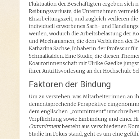
Fluktuation der Beschäftigten ergeben sich n
Reibungsverluste, die Unternehmen vermeide
Einarbeitungszeit, und zugleich verlieren d
individuell erworbenes Sach- und Handlungs
werden, wodurch die Arbeitsbelastung der Ko
und Mechanismen, die dem Verbleiben der Bes
Katharina Sachse, Inhaberin der Professur fü
Schmalkalden. Eine Studie, die diesen Theme
Koautorinnenschaft mit Ulrike Gaedke jüngst e
ihrer Antrittsvorlesung an der Hochschule S
Faktoren der Bindung
Um zu verstehen, was Mitarbeiter:innen an ih
dementsprechende Perspektive eingenommen w
dem englischen „commitment“ umschreiben, 
Verpflichtung sowie Einbindung und einer 
Commitment
besteht aus verschiedenen Ko
Studie im Fokus stand, geht es um eine gefü