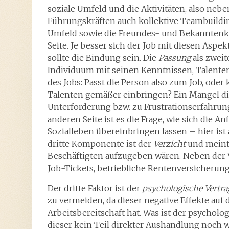
soziale Umfeld und die Aktivitäten, also neb
Führungskräften auch kollektive Teambuildi
Umfeld sowie die Freundes- und Bekanntenkre
Seite. Je besser sich der Job mit diesen Aspek
sollte die Bindung sein. Die
Passung
als zweit
Individuum mit seinen Kenntnissen, Talente
des Jobs: Passt die Person also zum Job, oder
Talenten gemäßer einbringen? Ein Mangel di
Unterforderung bzw. zu Frustrationserfahrung
anderen Seite ist es die Frage, wie sich die
Sozialleben übereinbringen lassen – hier ist
dritte Komponente ist der
Verzicht
und meint 
Beschäftigten aufzugeben wären. Neben der 
Job-Tickets, betriebliche Rentenversicherun
Der dritte Faktor ist der
psychologische Vertr
zu vermeiden, da dieser negative Effekte auf
Arbeitsbereitschaft hat. Was ist der psycholog
dieser kein Teil direkter Aushandlung noch wird