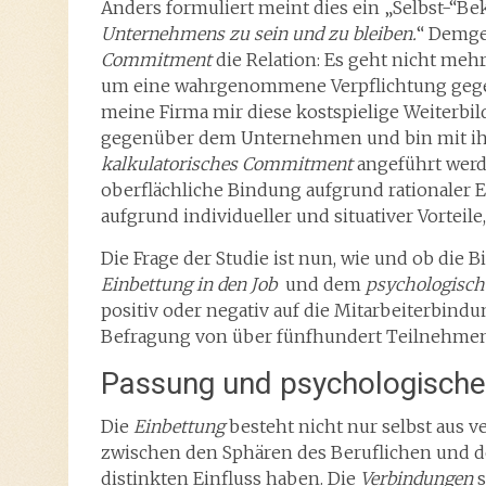
Anders formuliert meint dies ein „Selbst-“Be
Unternehmens zu sein und zu bleiben.
“ Demge
Commitment
die Relation: Es geht nicht me
um eine wahrgenommene Verpflichtung gege
meine Firma mir diese kostspielige Weiterbil
gegenüber dem Unternehmen und bin mit ihm
kalkulatorisches Commitment
angeführt werde
oberflächliche Bindung aufgrund rationaler 
aufgrund individueller und situativer Vortei
Die Frage der Studie ist nun, wie und ob die
Einbettung in den Job
und dem
psychologisch
positiv oder negativ auf die Mitarbeiterbind
Befragung von über fünfhundert Teilnehm
Passung und psychologische
Die
Einbettung
besteht nicht nur selbst aus 
zwischen den Sphären des Beruflichen und de
distinkten Einfluss haben. Die
Verbindungen
s