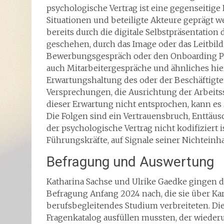
psychologische Vertrag ist eine gegenseitige
Situationen und beteiligte Akteure geprägt w
bereits durch die digitale Selbstpräsentatio
geschehen, durch das Image oder das Leitbi
Bewerbungsgespräch oder den Onboarding Pro
auch Mitarbeitergespräche und ähnliches hier
Erwartungshaltung des oder der Beschäftigte
Versprechungen, die Ausrichtung der Arbeitss
dieser Erwartung nicht entsprochen, kann e
Die Folgen sind ein Vertrauensbruch, Enttäu
der psychologische Vertrag nicht kodifiziert i
Führungskräfte, auf Signale seiner Nichteinha
Befragung und Auswertung
Katharina Sachse und Ulrike Gaedke gingen d
Befragung Anfang 2024 nach, die sie über Ka
berufsbegleitendes Studium verbreiteten. Die
Fragenkatalog ausfüllen mussten, der wiede